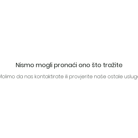
Home
About
Events
Xmas 2025
HDS 
Nismo mogli pronaći ono što tražite
Molimo da nas kontaktirate ili provjerite naše ostale uslug
About