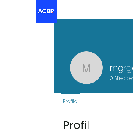
mgrg
mgrgecic
0
Sljedbe
Profile
Profil