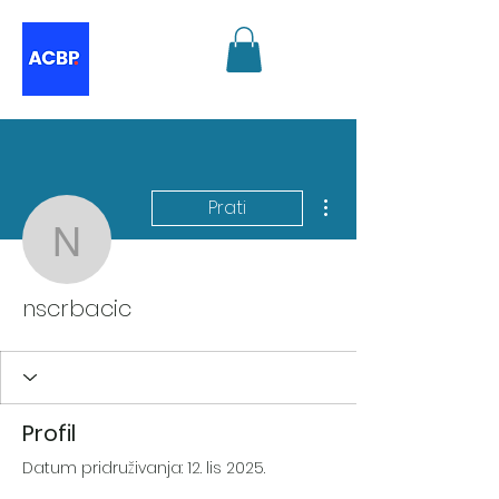
Više radnji
Prati
nscrbacic
nscrbacic
Profil
Datum pridruživanja: 12. lis 2025.